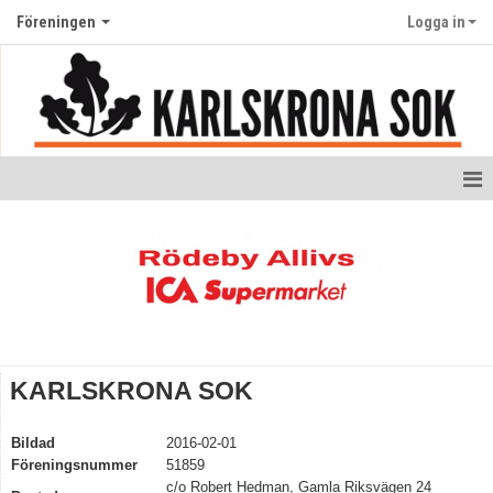
Föreningen
Logga in
Hem
Medlemskap
Kontakt
Nyheter
KARLSKRONA SOK
Anmälan klubbaktiviteter
Bildad
2016-02-01
Föreningsuppgifter och öppna dokument
Föreningsnummer
51859
c/o Robert Hedman, Gamla Riksvägen 24