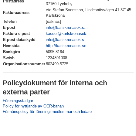
Postadress
Grafisk profil
37160 Lyckeby
c/o Stefan Svensson, Lindesnäsvägen 41 37145
Fakturaadress
Klubbkläder
Karlskrona
Telefon
[saknas]
E-post
info@karlskronasok.s...
Gynna klubben
Faktura e-post
kassor@karlskronasok...
E-post dataskydd
info@karlskronasok.s...
Hemsida
http://karlskronasok.se
Bankgiro
5095-8164
Swish
1234891008
Organisationsnummer
802499-5725
Policydokument för interna och
externa parter
Föreningsstadgar
Policy för nyttjande av OCR-banan
Förmånspolicy för föreningsmedlemmar och ledare