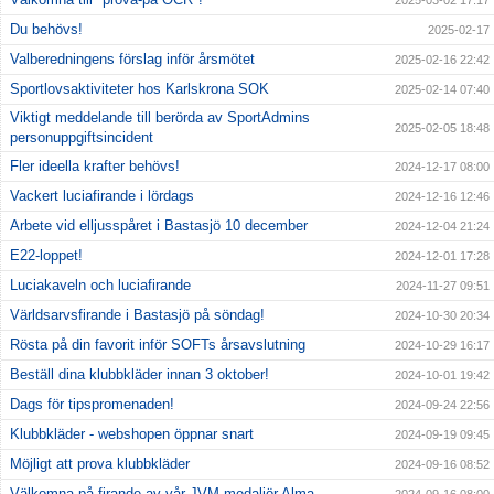
2025-03-02 17:17
Du behövs!
2025-02-17
Valberedningens förslag inför årsmötet
2025-02-16 22:42
Sportlovsaktiviteter hos Karlskrona SOK
2025-02-14 07:40
Viktigt meddelande till berörda av SportAdmins
2025-02-05 18:48
personuppgiftsincident
Fler ideella krafter behövs!
2024-12-17 08:00
Vackert luciafirande i lördags
2024-12-16 12:46
Arbete vid elljusspåret i Bastasjö 10 december
2024-12-04 21:24
E22-loppet!
2024-12-01 17:28
Luciakaveln och luciafirande
2024-11-27 09:51
Världsarvsfirande i Bastasjö på söndag!
2024-10-30 20:34
Rösta på din favorit inför SOFTs årsavslutning
2024-10-29 16:17
Beställ dina klubbkläder innan 3 oktober!
2024-10-01 19:42
Dags för tipspromenaden!
2024-09-24 22:56
Klubbkläder - webshopen öppnar snart
2024-09-19 09:45
Möjligt att prova klubbkläder
2024-09-16 08:52
Välkomna på firande av vår JVM-medaljör Alma