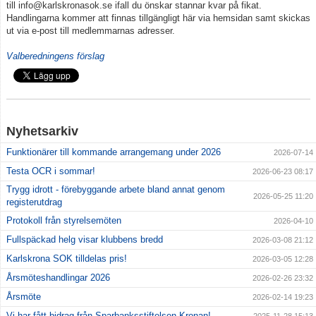
till info@karlskronasok.se ifall du önskar stannar kvar på fikat.
Grafisk profil
Handlingarna kommer att finnas tillgängligt här via hemsidan samt skickas
ut via e-post till medlemmarnas adresser.
Klubbkläder
Valberedningens förslag
Gynna klubben
Nyhetsarkiv
Funktionärer till kommande arrangemang under 2026
2026-07-14
Testa OCR i sommar!
2026-06-23 08:17
Trygg idrott - förebyggande arbete bland annat genom
2026-05-25 11:20
registerutdrag
Protokoll från styrelsemöten
2026-04-10
Fullspäckad helg visar klubbens bredd
2026-03-08 21:12
Karlskrona SOK tilldelas pris!
2026-03-05 12:28
Årsmöteshandlingar 2026
2026-02-26 23:32
Årsmöte
2026-02-14 19:23
Vi har fått bidrag från Sparbanksstiftelsen Kronan!