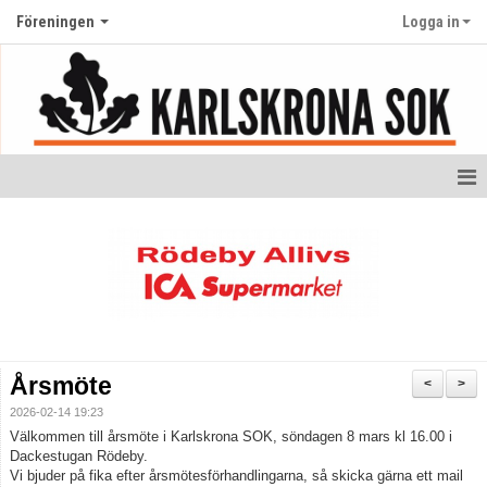
Föreningen
Logga in
Hem
Medlemskap
Kontakt
Nyheter
Årsmöte
<
>
Anmälan klubbaktiviteter
2026-02-14 19:23
Välkommen till årsmöte i Karlskrona SOK, söndagen 8 mars kl 16.00 i
Föreningsuppgifter och öppna dokument
Dackestugan Rödeby.
Vi bjuder på fika efter årsmötesförhandlingarna, så skicka gärna ett mail