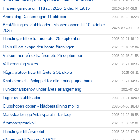
2025-11-28 15:13
Planeringsmöte om HittaUt 2026, 2 dec kl 19.15
2025-11-24 08:54
Arbetsdag Dackestugan 11 oktober
2025-10-02 15:28
Beställning av klubbkläder - shopen öppen till 10 oktober
2025-09-30 11:10
2025
Handlingar till extra årsmöte, 25 september
2025-09-21 16:12
Hjälp till att skapa den bästa föreningen
2025-09-18 22:04
Välkommen på extra årsmöte 25 september
2025-09-15 21:58
Valberedning sökes
2025-08-27 10:35
Några platser kvar till årets SOL-skola
2025-06-11
Knatteknatet - löploppet för alla springsugna barn
2025-05-27 14:35
Funktionärsbehov under årets arrangemang
2025-04-28
Lager av klubbkläder
2025-04-21 10:00
Clubshopen öppen - klädbeställning möjlig
2025-04-06 16:48
Markskador i gul/vita spåret i Bastasjö
2025-04-02 19:58
Årsmötesprotokoll
2025-03-30 22:01
Handlingar till årsmötet
2025-03-02 17:40
Välkomna till "prova-på OCR"!