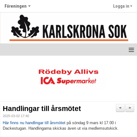
Föreningen
Logga in
Hem
Medlemskap
Kontakt
Nyheter
Handlingar till årsmötet
<
>
Anmälan klubbaktiviteter
2025-03-02 17:40
Här finns nu handlingar till årsmötet
på söndag 9 mars kl 17.00 i
Föreningsuppgifter och öppna dokument
Dackestugan. Handlingarna skickas även ut via medlemsutskick.