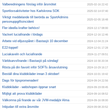
Valberedningens förslag inför årsmötet
2025-02-16 22:42
Sportlovsaktiviteter hos Karlskrona SOK
2025-02-14 07:40
Viktigt meddelande till berörda av SportAdmins
2025-02-05 18:48
personuppgiftsincident
Fler ideella krafter behövs!
2024-12-17 08:00
Vackert luciafirande i lördags
2024-12-16 12:46
Arbete vid elljusspåret i Bastasjö 10 december
2024-12-04 21:24
E22-loppet!
2024-12-01 17:28
Luciakaveln och luciafirande
2024-11-27 09:51
Världsarvsfirande i Bastasjö på söndag!
2024-10-30 20:34
Rösta på din favorit inför SOFTs årsavslutning
2024-10-29 16:17
Beställ dina klubbkläder innan 3 oktober!
2024-10-01 19:42
Dags för tipspromenaden!
2024-09-24 22:56
Klubbkläder - webshopen öppnar snart
2024-09-19 09:45
Möjligt att prova klubbkläder
2024-09-16 08:52
Välkomna på firande av vår JVM-medaljör Alma
2024-09-16 08:00
Inbjudan till extra årsmöte
2024-09-08 20:52