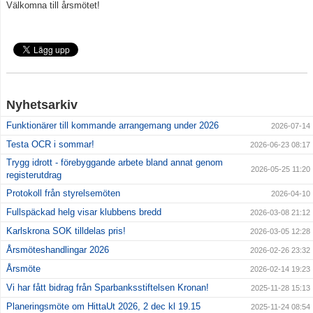
Välkomna till årsmötet!
Grafisk profil
Klubbkläder
Gynna klubben
Nyhetsarkiv
Funktionärer till kommande arrangemang under 2026
2026-07-14
Testa OCR i sommar!
2026-06-23 08:17
Trygg idrott - förebyggande arbete bland annat genom
2026-05-25 11:20
registerutdrag
Protokoll från styrelsemöten
2026-04-10
Fullspäckad helg visar klubbens bredd
2026-03-08 21:12
Karlskrona SOK tilldelas pris!
2026-03-05 12:28
Årsmöteshandlingar 2026
2026-02-26 23:32
Årsmöte
2026-02-14 19:23
Vi har fått bidrag från Sparbanksstiftelsen Kronan!
2025-11-28 15:13
Planeringsmöte om HittaUt 2026, 2 dec kl 19.15
2025-11-24 08:54