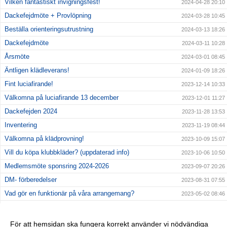
Vilken fantastiskt invigningsfest!
2024-04-28 20:10
Dackefejdmöte + Provlöpning
2024-03-28 10:45
Beställa orienteringsutrustning
2024-03-13 18:26
Dackefejdmöte
2024-03-11 10:28
Årsmöte
2024-03-01 08:45
Äntligen klädleverans!
2024-01-09 18:26
Fint luciafirande!
2023-12-14 10:33
Välkomna på luciafirande 13 december
2023-12-01 11:27
Dackefejden 2024
2023-11-28 13:53
Inventering
2023-11-19 08:44
Välkomna på klädprovning!
2023-10-09 15:07
Vill du köpa klubbkläder? (uppdaterad info)
2023-10-06 10:50
Medlemsmöte sponsring 2024-2026
2023-09-07 20:26
DM- förberedelser
2023-08-31 07:55
Vad gör en funktionär på våra arrangemang?
2023-05-02 08:46
Uppföljning Dackefejden + Pizza
2023-04-04 20:25
Arbetskväll i Bastasjö
2023-03-28 17:16
För att hemsidan ska fungera korrekt använder vi nödvändiga