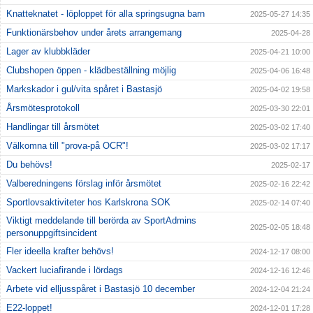
Knatteknatet - löploppet för alla springsugna barn
2025-05-27 14:35
Funktionärsbehov under årets arrangemang
2025-04-28
Lager av klubbkläder
2025-04-21 10:00
Clubshopen öppen - klädbeställning möjlig
2025-04-06 16:48
Markskador i gul/vita spåret i Bastasjö
2025-04-02 19:58
Årsmötesprotokoll
2025-03-30 22:01
Handlingar till årsmötet
2025-03-02 17:40
Välkomna till "prova-på OCR"!
2025-03-02 17:17
Du behövs!
2025-02-17
Valberedningens förslag inför årsmötet
2025-02-16 22:42
Sportlovsaktiviteter hos Karlskrona SOK
2025-02-14 07:40
Viktigt meddelande till berörda av SportAdmins
2025-02-05 18:48
personuppgiftsincident
Fler ideella krafter behövs!
2024-12-17 08:00
Vackert luciafirande i lördags
2024-12-16 12:46
Arbete vid elljusspåret i Bastasjö 10 december
2024-12-04 21:24
E22-loppet!
2024-12-01 17:28