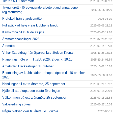
Testa OCR i sommar!
2026-06-23 08:17
Trygg idrott - förebyggande arbete bland annat genom
2026-05-25 11:20
registerutdrag
Protokoll från styrelsemöten
2026-04-10
Fullspäckad helg visar klubbens bredd
2026-03-08 21:12
Karlskrona SOK tilldelas pris!
2026-03-05 12:28
Årsmöteshandlingar 2026
2026-02-26 23:32
Årsmöte
2026-02-14 19:23
Vi har fått bidrag från Sparbanksstiftelsen Kronan!
2025-11-28 15:13
Planeringsmöte om HittaUt 2026, 2 dec kl 19.15
2025-11-24 08:54
Arbetsdag Dackestugan 11 oktober
2025-10-02 15:28
Beställning av klubbkläder - shopen öppen till 10 oktober
2025-09-30 11:10
2025
Handlingar till extra årsmöte, 25 september
2025-09-21 16:12
Hjälp till att skapa den bästa föreningen
2025-09-18 22:04
Välkommen på extra årsmöte 25 september
2025-09-15 21:58
Valberedning sökes
2025-08-27 10:35
Några platser kvar till årets SOL-skola
2025-06-11