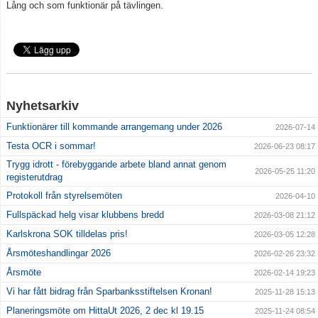
Lång och som funktionär på tävlingen.
Grafisk profil
Klubbkläder
Gynna klubben
Nyhetsarkiv
Funktionärer till kommande arrangemang under 2026
2026-07-14
Testa OCR i sommar!
2026-06-23 08:17
Trygg idrott - förebyggande arbete bland annat genom
2026-05-25 11:20
registerutdrag
Protokoll från styrelsemöten
2026-04-10
Fullspäckad helg visar klubbens bredd
2026-03-08 21:12
Karlskrona SOK tilldelas pris!
2026-03-05 12:28
Årsmöteshandlingar 2026
2026-02-26 23:32
Årsmöte
2026-02-14 19:23
Vi har fått bidrag från Sparbanksstiftelsen Kronan!
2025-11-28 15:13
Planeringsmöte om HittaUt 2026, 2 dec kl 19.15
2025-11-24 08:54