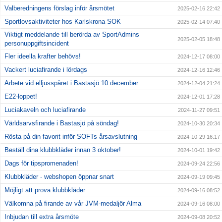
Valberedningens förslag inför årsmötet
2025-02-16 22:42
Sportlovsaktiviteter hos Karlskrona SOK
2025-02-14 07:40
Viktigt meddelande till berörda av SportAdmins
2025-02-05 18:48
personuppgiftsincident
Fler ideella krafter behövs!
2024-12-17 08:00
Vackert luciafirande i lördags
2024-12-16 12:46
Arbete vid elljusspåret i Bastasjö 10 december
2024-12-04 21:24
E22-loppet!
2024-12-01 17:28
Luciakaveln och luciafirande
2024-11-27 09:51
Världsarvsfirande i Bastasjö på söndag!
2024-10-30 20:34
Rösta på din favorit inför SOFTs årsavslutning
2024-10-29 16:17
Beställ dina klubbkläder innan 3 oktober!
2024-10-01 19:42
Dags för tipspromenaden!
2024-09-24 22:56
Klubbkläder - webshopen öppnar snart
2024-09-19 09:45
Möjligt att prova klubbkläder
2024-09-16 08:52
Välkomna på firande av vår JVM-medaljör Alma
2024-09-16 08:00
Inbjudan till extra årsmöte
2024-09-08 20:52