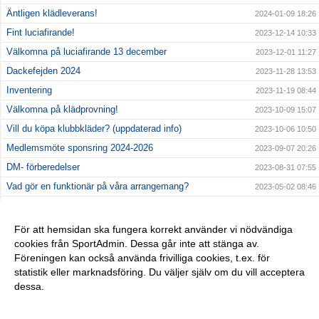
Äntligen klädleverans!
2024-01-09 18:26
Fint luciafirande!
2023-12-14 10:33
Välkomna på luciafirande 13 december
2023-12-01 11:27
Dackefejden 2024
2023-11-28 13:53
Inventering
2023-11-19 08:44
Välkomna på klädprovning!
2023-10-09 15:07
Vill du köpa klubbkläder? (uppdaterad info)
2023-10-06 10:50
Medlemsmöte sponsring 2024-2026
2023-09-07 20:26
DM- förberedelser
2023-08-31 07:55
Vad gör en funktionär på våra arrangemang?
2023-05-02 08:46
Uppföljning Dackefejden + Pizza
2023-04-04 20:25
Arbetskväll i Bastasjö
2023-03-28 17:16
För att hemsidan ska fungera korrekt använder vi nödvändiga
cookies från SportAdmin. Dessa går inte att stänga av.
Årsmöte
2023-03-01 10:37
Föreningen kan också använda frivilliga cookies, t.ex. för
Provlöpning och infomöte 11-12 mars!
2023-02-08 10:02
statistik eller marknadsföring. Du väljer själv om du vill acceptera
dessa.
Anpassa dina val