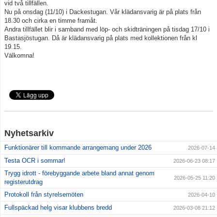
vid två tillfällen.
Grafisk profil
Nu på onsdag (11/10) i Dackestugan. Vår klädansvarig är på plats från
18.30 och cirka en timme framåt.
Klubbkläder
Andra tillfället blir i samband med löp- och skidträningen på tisdag 17/10 i
Bastasjöstugan. Då är klädansvarig på plats med kollektionen från kl
Gynna klubben
19.15.
Välkomna!
Nyhetsarkiv
Funktionärer till kommande arrangemang under 2026
2026-07-14
Testa OCR i sommar!
2026-06-23 08:17
Trygg idrott - förebyggande arbete bland annat genom
2026-05-25 11:20
registerutdrag
Protokoll från styrelsemöten
2026-04-10
Fullspäckad helg visar klubbens bredd
2026-03-08 21:12