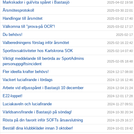
Markskador i gul/vita spåret i Bastasjö
2025-04-02 19:58
Årsmötesprotokoll
2025-03-30 22:01
Handlingar till årsmötet
2025-03-02 17:40
Välkomna till "prova-på OCR"!
2025-03-02 17:17
Du behövs!
2025-02-17
Valberedningens förslag inför årsmötet
2025-02-16 22:42
Sportlovsaktiviteter hos Karlskrona SOK
2025-02-14 07:40
Viktigt meddelande till berörda av SportAdmins
2025-02-05 18:48
personuppgiftsincident
Fler ideella krafter behövs!
2024-12-17 08:00
Vackert luciafirande i lördags
2024-12-16 12:46
Arbete vid elljusspåret i Bastasjö 10 december
2024-12-04 21:24
E22-loppet!
2024-12-01 17:28
Luciakaveln och luciafirande
2024-11-27 09:51
Världsarvsfirande i Bastasjö på söndag!
2024-10-30 20:34
Rösta på din favorit inför SOFTs årsavslutning
2024-10-29 16:17
Beställ dina klubbkläder innan 3 oktober!
2024-10-01 19:42