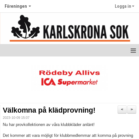
Föreningen
Logga in
Hem
Medlemskap
Kontakt
Nyheter
Välkomna på klädprovning!
<
>
Anmälan klubbaktiviteter
2023-10-09 15:07
Nu har provkollektionen av våra klubbkläder anlänt!
Föreningsuppgifter och öppna dokument
Det kommer att vara möjligt för klubbmedlemmar att komma på provning