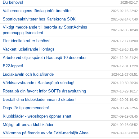
Du behövs!
2025-02-17
Valberedningens förslag inför årsmötet
2025-02-16 22:42
Sportlovsaktiviteter hos Karlskrona SOK
2025-02-14 07:40
Viktigt meddelande till berörda av SportAdmins
2025-02-05 18:48
personuppgiftsincident
Fler ideella krafter behövs!
2024-12-17 08:00
Vackert luciafirande i lördags
2024-12-16 12:46
Arbete vid elljusspåret i Bastasjö 10 december
2024-12-04 21:24
E22-loppet!
2024-12-01 17:28
Luciakaveln och luciafirande
2024-11-27 09:51
Världsarvsfirande i Bastasjö på söndag!
2024-10-30 20:34
Rösta på din favorit inför SOFTs årsavslutning
2024-10-29 16:17
Beställ dina klubbkläder innan 3 oktober!
2024-10-01 19:42
Dags för tipspromenaden!
2024-09-24 22:56
Klubbkläder - webshopen öppnar snart
2024-09-19 09:45
Möjligt att prova klubbkläder
2024-09-16 08:52
Välkomna på firande av vår JVM-medaljör Alma
2024-09-16 08:00