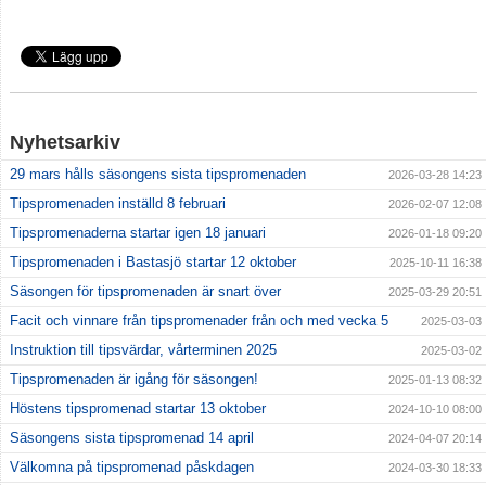
Nyhetsarkiv
29 mars hålls säsongens sista tipspromenaden
2026-03-28 14:23
Tipspromenaden inställd 8 februari
2026-02-07 12:08
Tipspromenaderna startar igen 18 januari
2026-01-18 09:20
Tipspromenaden i Bastasjö startar 12 oktober
2025-10-11 16:38
Säsongen för tipspromenaden är snart över
2025-03-29 20:51
Facit och vinnare från tipspromenader från och med vecka 5
2025-03-03
Instruktion till tipsvärdar, vårterminen 2025
2025-03-02
Tipspromenaden är igång för säsongen!
2025-01-13 08:32
Höstens tipspromenad startar 13 oktober
2024-10-10 08:00
Säsongens sista tipspromenad 14 april
2024-04-07 20:14
Välkomna på tipspromenad påskdagen
2024-03-30 18:33