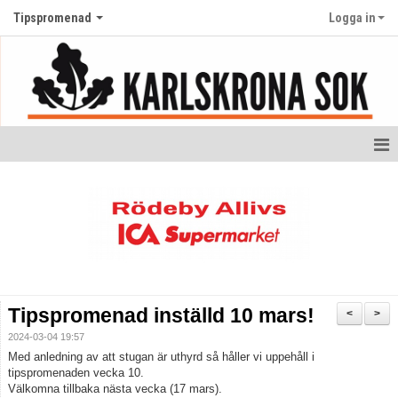
Tipspromenad
Logga in
Hem
Nyheter
Facit och resultat
Tipspromenad inställd 10 mars!
<
>
2024-03-04 19:57
Med anledning av att stugan är uthyrd så håller vi uppehåll i
tipspromenaden vecka 10.
Välkomna tillbaka nästa vecka (17 mars).