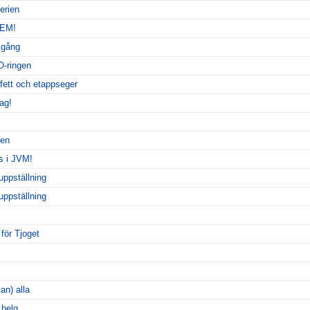
erien
 EM!
 gång
O-ringen
fett och etappseger
ag!
ten
s i JVM!
uppställning
uppställning
 för Tjoget
an) alla
 helg