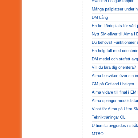
Swedish League-rapport
Många pallplatser under h
DM Lång
En fin fjärdeplats för vårt 
Nytt SM-silver till Alma i 
Du behövs! Funktionärer 
En helg full med orienterin
DM medel och stafett avgj
Vill du lära dig orientera?
Alma besviken över sin i
GM på Gotland i helgen
Alma vidare till final i EM!
Alma springer medeldist
Vinst för Alma på Ultra-S
Teknikträningar OL
U-tiomila avgjordes i strå
MTBO