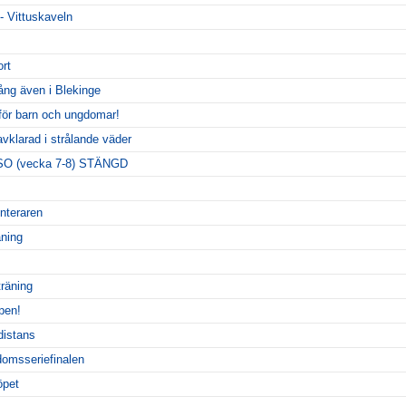
 - Vittuskaveln
ort
gång även i Blekinge
 för barn och ungdomar!
vklarad i strålande väder
 SO (vecka 7-8) STÄNGD
enteraren
äning
räning
pen!
distans
omsseriefinalen
öpet