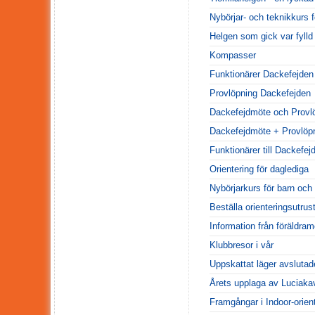
Nybörjar- och teknikkurs 
Helgen som gick var fylld 
Kompasser
Funktionärer Dackefejden
Provlöpning Dackefejden
Dackefejdmöte och Provl
Dackefejdmöte + Provlöp
Funktionärer till Dackefej
Orientering för daglediga
Nybörjarkurs för barn oc
Beställa orienteringsutrus
Information från föräldram
Klubbresor i vår
Uppskattat läger avsluta
Årets upplaga av Luciaka
Framgångar i Indoor-orient