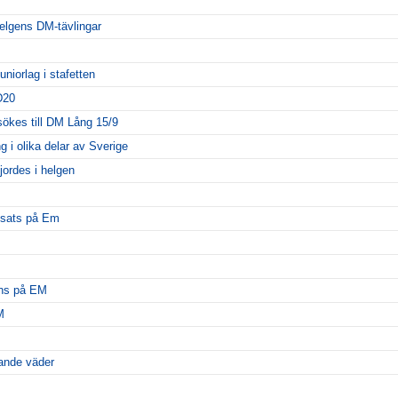
elgens DM-tävlingar
juniorlag i stafetten
D20
sökes till DM Lång 15/9
g i olika delar av Sverige
ordes i helgen
nsats på Em
ans på EM
M
lande väder