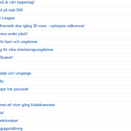
 så är vårt toppenlag!
ud på natt-SM!
h League
enneth drar igång 30 mars - nybörjare välkomna!
resa under påsk!
g för barn och ungdomar
g för våra orienteringsungdomar
tSkaket!
lädje och umgänge
by
ngar har passerat
ed ett stort gäng klubbkamrater
la!
unktionärer!
aguppställning