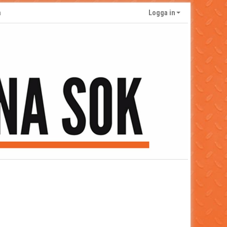
a
Logga in