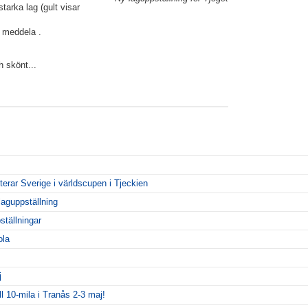
arka lag (gult visar
, meddela
.
h skönt...
rar Sverige i världscupen i Tjeckien
aguppställning
ställningar
ola
j
ll 10-mila i Tranås 2-3 maj!