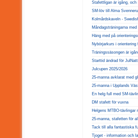
Stafettligan är igång, och
SM-löv till Alma Svenner
Kolmårdskaveln - Swedis
Måndagsträningarna med K
Häng med på orienterings
Nybörjarkurs i orienterin
Träningssäsongen är igån
Starttid ändrad för JulNat
Julcupen 2025/2026
25-manna avklarat med g
25-manna i Upplands Väs
En helg full med SM-tävli
DM stafett för vuxna
Helgens MTBO-tävlingar m
25-manna, stafetten för al
Tack till alla fantastiska f
Tjoget - information och l