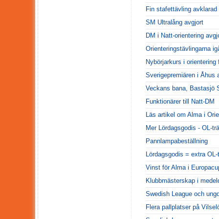
Fin stafettävling avklarad
SM Ultralång avgjort
DM i Natt-orientering avgj
Orienteringstävlingarna i
Nybörjarkurs i orientering
Sverigepremiären i Åhus a
Veckans bana, Bastasjö
Funktionärer till Natt-DM
Läs artikel om Alma i Ori
Mer Lördagsgodis - OL-tr
Pannlampabeställning
Lördagsgodis = extra OL-t
Vinst för Alma i Europacu
Klubbmästerskap i medel
Swedish League och ungd
Flera pallplatser på Vilsel