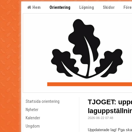
Hem
Orientering
Löpning
Skidor
Före
TJOGET: uppd
Startsida orientering
laguppställni
Nyheter
Kalender
2026-06-22 07:48
Ungdom
Uppdaterade lag! Pga ska