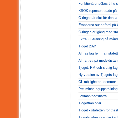
Funktionärer sökes till u-s
KSOK representerade på
O-ringen är slut för denna
Etapperna susar förbi på 
O-ringen är igång med sta
Extra OL-träning på månd
Tjoget 2024
Almas lag femma i stafet
Alma trea på medeldistan
Tjoget: PM och slutlig lag
Ny version av Tjogets lag
OL-möjligheter i sommar
Preliminär laguppställning
Lövmarknadsnatta
Tjogetträningar
Tjoget - stafetten för (näst
Tiomilahelgen - en lyckad