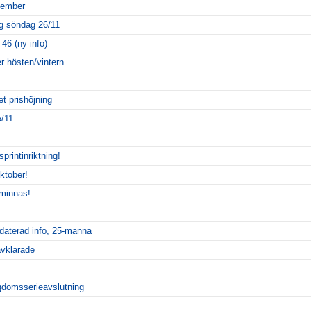
cember
ng söndag 26/11
46 (ny info)
r hösten/vintern
et prishöjning
5/11
rintinriktning!
ktober!
 minnas!
daterad info, 25-manna
avklarade
gdomsserieavslutning