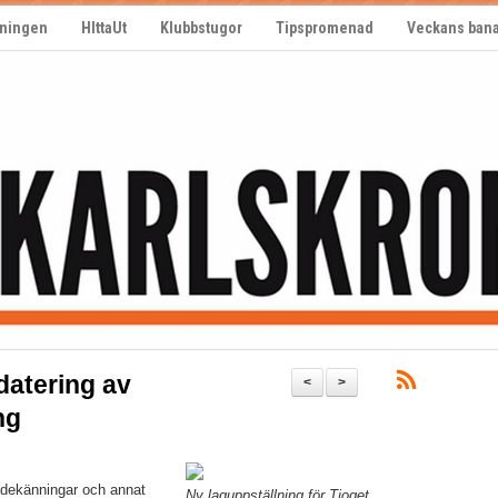
ningen
HIttaUt
Klubbstugor
Tipspromenad
Veckans ban
atering av
<
>
ng
dekänningar och annat
Ny laguppställning för Tjoget