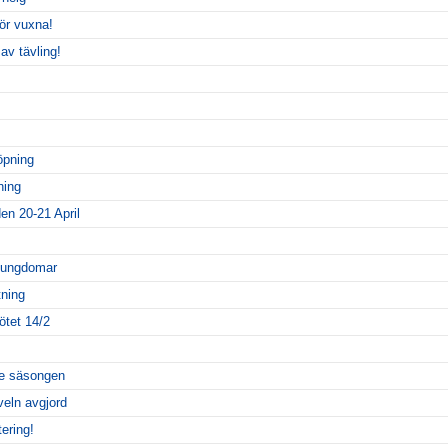
för vuxna!
av tävling!
öpning
ning
den 20-21 April
h ungdomar
tning
ötet 14/2
de säsongen
veln avgjord
ering!