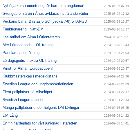
Nybörjarkurs i orientering för barn och ungdomar!
2025-03-06 07:44
Sverigepremiären i Åhus avklarad i strålande väder
2025-03-02 17:12
Veckans bana, Bastasjö SO (vecka 7-8) STÄNGD
2025-02-23 13:27
Funktionärer till Natt-DM
2025-02-10 12:17
Läs artikel om Alma i Orienteraren
2024-11-20 13:51
Mer Lördagsgodis - OL-träning
2024-10-28 13:43
Pannlampabeställning
2024-10-03 21:03
Lördagsgodis = extra OL-träning
2024-10-02 20:57
Vinst för Alma i Europacupen!
2024-09-28 20:37
Klubbmästerskap i medeldistans
2024-09-24 22:36
Swedish League och ungdomsseriefinalen
2024-09-22 21:39
Flera pallplatser på Vilselöpet
2024-09-21 22:17
Swedish League-rapport
2024-09-21 22:13
Många pallplatser under helgens DM-tävlingar
2024-09-16 08:45
DM Lång
2024-09-09 14:22
En fin fjärdeplats för vårt juniorlag i stafetten
2024-09-08 14:41