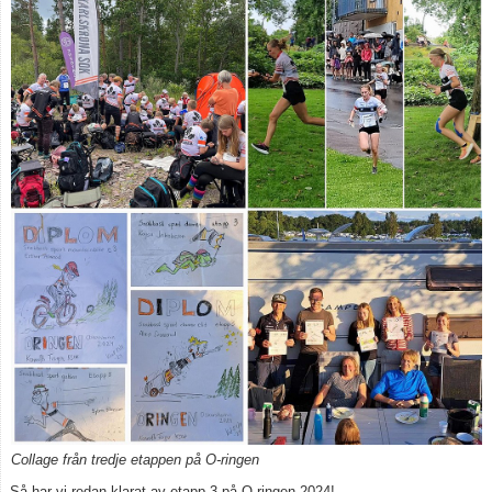
Kontakt
Tävling, klubbaktiviteter
Vuxen
Börja orientera
Collage från tredje etappen på O-ringen
Så har vi redan klarat av etapp 3 på O-ringen 2024!