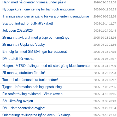
Häng med på orienteringsresa under påsk!
2026-03-15 22:38
Nybörjarkurs i orientering för barn och ungdomar
2026-03-11 08:13
Träningssäsongen är igång för våra orienteringsungdomar
2026-03-05 12:16
Starttid ändrad för JulNattSkaket!
2025-12-14 11:07
Julcupen 2025/2026
2025-11-24 20:48
25-manna avklarat med glädje och umgänge
2025-10-13 13:16
25-manna i Upplands Väsby
2025-09-29 21:36
En helg full med SM-tävlingar har passerat
2025-09-15 17:15
DM stafett för vuxna
2025-09-03 22:17
Helgens MTBO-tävlingar med ett stort gäng klubbkamrater
2025-08-31 17:29
25-manna, stafetten för alla!
2025-08-26 16:23
Tack till alla fantastiska funktionärer!
2025-08-24 15:12
Tjoget - information och laguppställning
2025-07-02 22:35
Fin stafettävling avklarad - Vittuskaveln
2025-04-13 09:15
SM Ultralång avgjort
2025-03-30 20:43
DM i Natt-orientering avgjort
2025-03-22 19:54
Orienteringstävlingarna igång även i Blekinge
2025-03-16 22:16