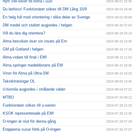
Nytt SM-silver till Alma i D20
2024-09-07 22:35
Du behövs! Funktionärer sökes till DM Lång 15/9
2024-09-04 20:49
En helg full med orientering i olika delar av Sverige
2024-09-02 09:08
DM medel och stafett avgjordes i helgen
2024-08-26 07:54
Vill du lära dig orientera?
2024-08-18 20:19
Alma besviken över sin insats på Em
2024-08-18 10:35
GM på Gotland i helgen
2024-08-16 17:16
Alma vidare till final i EM!
2024-08-16 11:02
Alma springer medeldistans på EM
2024-08-15 16:35
Vinst för Alma på Ultra-SM
2024-08-10 16:33
Teknikträningar OL
2024-08-06 13:45
U-tiomila avgjordes i strålande väder
2024-08-04 07:22
MTBO
2024-07-29 09:12
Funktionärer sökes till u-serien
2024-07-28 21:33
KSOK representerade på EM!
2024-07-28 12:35
O-ringen är slut för denna gång
2024-07-28 07:29
Etapperna susar förbi på O-ringen
2024-07-26 07:07