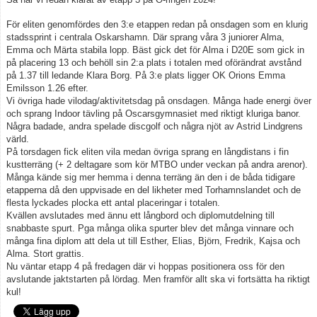
För eliten genomfördes den 3:e etappen redan på onsdagen som en klurig
stadssprint i centrala Oskarshamn. Där sprang våra 3 juniorer Alma,
Emma och Märta stabila lopp. Bäst gick det för Alma i D20E som gick in
på placering 13 och behöll sin 2:a plats i totalen med oförändrat avstånd
på 1.37 till ledande Klara Borg. På 3:e plats ligger OK Orions Emma
Emilsson 1.26 efter.
Vi övriga hade vilodag/aktivitetsdag på onsdagen. Många hade energi över
och sprang Indoor tävling på Oscarsgymnasiet med riktigt kluriga banor.
Några badade, andra spelade discgolf och några njöt av Astrid Lindgrens
värld.
På torsdagen fick eliten vila medan övriga sprang en långdistans i fin
kustterräng (+ 2 deltagare som kör MTBO under veckan på andra arenor).
Många kände sig mer hemma i denna terräng än den i de båda tidigare
etapperna då den uppvisade en del likheter med Torhamnslandet och de
flesta lyckades plocka ett antal placeringar i totalen.
Kvällen avslutades med ännu ett långbord och diplomutdelning till
snabbaste spurt. Pga många olika spurter blev det många vinnare och
många fina diplom att dela ut till Esther, Elias, Björn, Fredrik, Kajsa och
Alma. Stort grattis.
Nu väntar etapp 4 på fredagen där vi hoppas positionera oss för den
avslutande jaktstarten på lördag. Men framför allt ska vi fortsätta ha riktigt
kul!