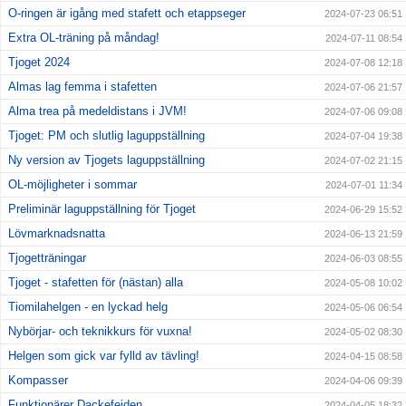
O-ringen är igång med stafett och etappseger
2024-07-23 06:51
Extra OL-träning på måndag!
2024-07-11 08:54
Tjoget 2024
2024-07-08 12:18
Almas lag femma i stafetten
2024-07-06 21:57
Alma trea på medeldistans i JVM!
2024-07-06 09:08
Tjoget: PM och slutlig laguppställning
2024-07-04 19:38
Ny version av Tjogets laguppställning
2024-07-02 21:15
OL-möjligheter i sommar
2024-07-01 11:34
Preliminär laguppställning för Tjoget
2024-06-29 15:52
Lövmarknadsnatta
2024-06-13 21:59
Tjogetträningar
2024-06-03 08:55
Tjoget - stafetten för (nästan) alla
2024-05-08 10:02
Tiomilahelgen - en lyckad helg
2024-05-06 06:54
Nybörjar- och teknikkurs för vuxna!
2024-05-02 08:30
Helgen som gick var fylld av tävling!
2024-04-15 08:58
Kompasser
2024-04-06 09:39
Funktionärer Dackefejden
2024-04-05 18:32