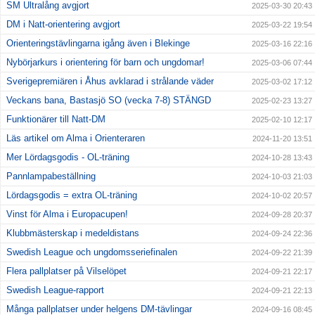
SM Ultralång avgjort
2025-03-30 20:43
DM i Natt-orientering avgjort
2025-03-22 19:54
Orienteringstävlingarna igång även i Blekinge
2025-03-16 22:16
Nybörjarkurs i orientering för barn och ungdomar!
2025-03-06 07:44
Sverigepremiären i Åhus avklarad i strålande väder
2025-03-02 17:12
Veckans bana, Bastasjö SO (vecka 7-8) STÄNGD
2025-02-23 13:27
Funktionärer till Natt-DM
2025-02-10 12:17
Läs artikel om Alma i Orienteraren
2024-11-20 13:51
Mer Lördagsgodis - OL-träning
2024-10-28 13:43
Pannlampabeställning
2024-10-03 21:03
Lördagsgodis = extra OL-träning
2024-10-02 20:57
Vinst för Alma i Europacupen!
2024-09-28 20:37
Klubbmästerskap i medeldistans
2024-09-24 22:36
Swedish League och ungdomsseriefinalen
2024-09-22 21:39
Flera pallplatser på Vilselöpet
2024-09-21 22:17
Swedish League-rapport
2024-09-21 22:13
Många pallplatser under helgens DM-tävlingar
2024-09-16 08:45