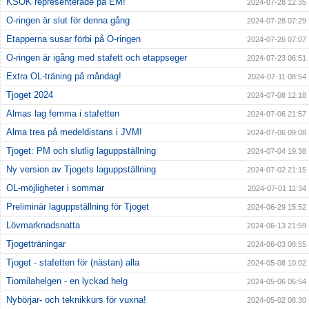
KSOK representerade på EM!
2024-07-28 12:35
O-ringen är slut för denna gång
2024-07-28 07:29
Etapperna susar förbi på O-ringen
2024-07-26 07:07
O-ringen är igång med stafett och etappseger
2024-07-23 06:51
Extra OL-träning på måndag!
2024-07-11 08:54
Tjoget 2024
2024-07-08 12:18
Almas lag femma i stafetten
2024-07-06 21:57
Alma trea på medeldistans i JVM!
2024-07-06 09:08
Tjoget: PM och slutlig laguppställning
2024-07-04 19:38
Ny version av Tjogets laguppställning
2024-07-02 21:15
OL-möjligheter i sommar
2024-07-01 11:34
Preliminär laguppställning för Tjoget
2024-06-29 15:52
Lövmarknadsnatta
2024-06-13 21:59
Tjogetträningar
2024-06-03 08:55
Tjoget - stafetten för (nästan) alla
2024-05-08 10:02
Tiomilahelgen - en lyckad helg
2024-05-06 06:54
Nybörjar- och teknikkurs för vuxna!
2024-05-02 08:30