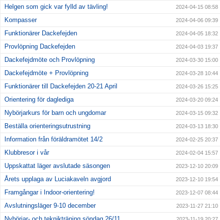
Helgen som gick var fylld av tävling!
2024-04-15 08:58
Kompasser
2024-04-06 09:39
Funktionärer Dackefejden
2024-04-05 18:32
Provlöpning Dackefejden
2024-04-03 19:37
Dackefejdmöte och Provlöpning
2024-03-30 15:00
Dackefejdmöte + Provlöpning
2024-03-28 10:44
Funktionärer till Dackefejden 20-21 April
2024-03-26 15:25
Orientering för daglediga
2024-03-20 09:24
Nybörjarkurs för barn och ungdomar
2024-03-15 09:32
Beställa orienteringsutrustning
2024-03-13 18:30
Information från föräldramötet 14/2
2024-02-25 20:37
Klubbresor i vår
2024-02-04 15:57
Uppskattat läger avslutade säsongen
2023-12-10 20:09
Årets upplaga av Luciakaveln avgjord
2023-12-10 19:54
Framgångar i Indoor-orientering!
2023-12-07 08:44
Avslutningsläger 9-10 december
2023-11-27 21:10
Nybörjar- och teknikträning söndag 26/11
2023-11-19 20:27