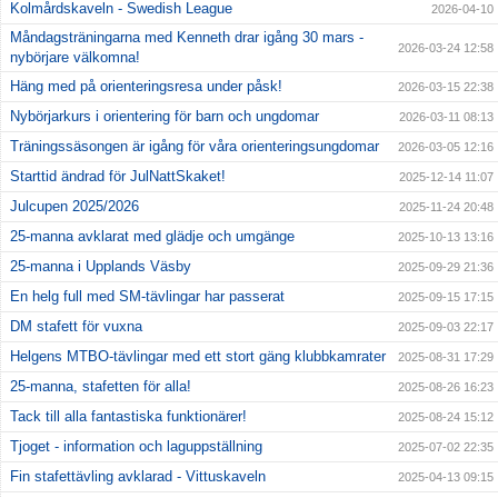
Kolmårdskaveln - Swedish League
2026-04-10
Måndagsträningarna med Kenneth drar igång 30 mars -
2026-03-24 12:58
nybörjare välkomna!
Häng med på orienteringsresa under påsk!
2026-03-15 22:38
Nybörjarkurs i orientering för barn och ungdomar
2026-03-11 08:13
Träningssäsongen är igång för våra orienteringsungdomar
2026-03-05 12:16
Starttid ändrad för JulNattSkaket!
2025-12-14 11:07
Julcupen 2025/2026
2025-11-24 20:48
25-manna avklarat med glädje och umgänge
2025-10-13 13:16
25-manna i Upplands Väsby
2025-09-29 21:36
En helg full med SM-tävlingar har passerat
2025-09-15 17:15
DM stafett för vuxna
2025-09-03 22:17
Helgens MTBO-tävlingar med ett stort gäng klubbkamrater
2025-08-31 17:29
25-manna, stafetten för alla!
2025-08-26 16:23
Tack till alla fantastiska funktionärer!
2025-08-24 15:12
Tjoget - information och laguppställning
2025-07-02 22:35
Fin stafettävling avklarad - Vittuskaveln
2025-04-13 09:15