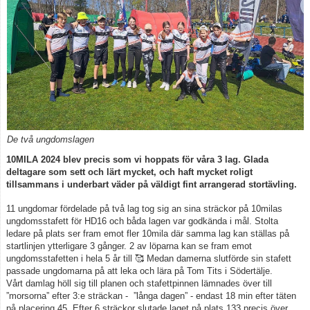
Kontakt
Tävling, klubbaktiviteter
Vuxen
Börja orientera
De två ungdomslagen
10MILA 2024 blev precis som vi hoppats för våra 3 lag. Glada
deltagare som sett och lärt mycket, och haft mycket roligt
tillsammans i underbart väder på väldigt fint arrangerad stortävling.
11 ungdomar fördelade på två lag tog sig an sina sträckor på 10milas
ungdomsstafett för HD16 och båda lagen var godkända i mål. Stolta
ledare på plats ser fram emot fler 10mila där samma lag kan ställas på
startlinjen ytterligare 3 gånger. 2 av löparna kan se fram emot
ungdomsstafetten i hela 5 år till 🥰 Medan damerna slutförde sin stafett
passade ungdomarna på att leka och lära på Tom Tits i Södertälje.
Vårt damlag höll sig till planen och stafettpinnen lämnades över till
”morsorna” efter 3:e sträckan - ”långa dagen” - endast 18 min efter täten
på placering 45. Efter 6 sträckor slutade laget på plats 133 precis över