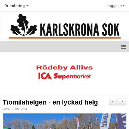
Orientering
Logga in
Startsida orientering
Nyheter
Kalender
Ungdom
Tiomilahelgen - en lyckad helg
<
>
Bildgalleri
2024-05-06 06:54
Dokument