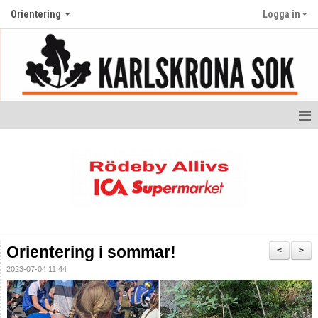
Orientering
Logga in
Startsida orientering
Nyheter
Kalender
Ungdom
Orientering i sommar!
<
>
Bildgalleri
2023-07-04 11:44
Dokument