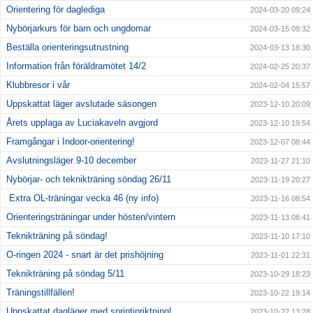
Orientering för daglediga
2024-03-20 09:24
Nybörjarkurs för barn och ungdomar
2024-03-15 09:32
Beställa orienteringsutrustning
2024-03-13 18:30
Information från föräldramötet 14/2
2024-02-25 20:37
Klubbresor i vår
2024-02-04 15:57
Uppskattat läger avslutade säsongen
2023-12-10 20:09
Årets upplaga av Luciakaveln avgjord
2023-12-10 19:54
Framgångar i Indoor-orientering!
2023-12-07 08:44
Avslutningsläger 9-10 december
2023-11-27 21:10
Nybörjar- och teknikträning söndag 26/11
2023-11-19 20:27
Extra OL-träningar vecka 46 (ny info)
2023-11-16 08:54
Orienteringsträningar under hösten/vintern
2023-11-13 08:41
Teknikträning på söndag!
2023-11-10 17:10
O-ringen 2024 - snart är det prishöjning
2023-11-01 22:31
Teknikträning på söndag 5/11
2023-10-29 18:23
Träningstillfällen!
2023-10-22 19:14
Uppskattat dagläger med sprintinriktning!
2023-10-22 13:28