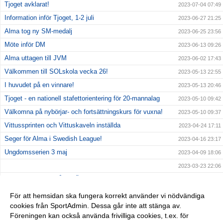
Tjoget avklarat!
2023-07-04 07:49
Information inför Tjoget, 1-2 juli
2023-06-27 21:25
Alma tog ny SM-medalj
2023-06-25 23:56
Möte inför DM
2023-06-13 09:26
Alma uttagen till JVM
2023-06-02 17:43
Välkommen till SOLskola vecka 26!
2023-05-13 22:55
I huvudet på en vinnare!
2023-05-13 20:46
Tjoget - en nationell stafettorientering för 20-mannalag
2023-05-10 09:42
Välkomna på nybörjar- och fortsättningskurs för vuxna!
2023-05-10 09:37
Vittussprinten och Vittuskaveln inställda
2023-04-24 17:11
Seger för Alma i Swedish League!
2023-04-16 23:17
Ungdomsserien 3 maj
2023-04-09 18:06
2023-03-23 22:06
INBJUDAN TILL PÅSKLÄGER
2023-03-14 23:06
Funktionärer till Dackefejden
2023-03-10 20:16
För att hemsidan ska fungera korrekt använder vi nödvändiga
cookies från SportAdmin. Dessa går inte att stänga av.
Äntligen är orienteringssäsongen igång!
2023-03-02 23:55
Föreningen kan också använda frivilliga cookies, t.ex. för
Klädleverans!
2023-01-19 22:32