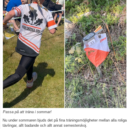
Kontakt
Tävling, klubbaktiviteter
Vuxen
Börja orientera
Passa på att träna i sommar!
Nu under sommaren bjuds det på fina träningsmöjligheter mellan alla roliga
tävlingar, allt badande och allt annat semesterskoj.