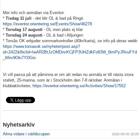
Mer info och anmälan via Eventor.
*
Tisdag 11 juli
- det blir OL & bad på Ringö
https://eventor.orientering.se/Events/Show/46278
*
Torsdag 17 augusti
- OL men plats ej klar
*
Torsdag 24 augusti
- OL & bad i Alljungen
* Torsås OK erbjuder sommarkontroller (40kr/karta), se info på deras webb
https://www.torsasok.se/nyheter/post.asp?
id=2422&fbclid=IwAR2BtJzOMDnvKCjFP3UhlZdkFo83W_6tmPyJRvuFYd
_ttfirv9Oki7YDGio
Vi vill passa på att påminna er om att redan nu anmäla er till nästa stora
stafett, 25-manna, som är i Stockholm den 7-8 oktober. Anmälan i
klubbaktiviteter,
https://eventor.orientering.se/Activities/Show/17552
Nyhetsarkiv
Alma vidare i världscupen
2026-08-05 16:09