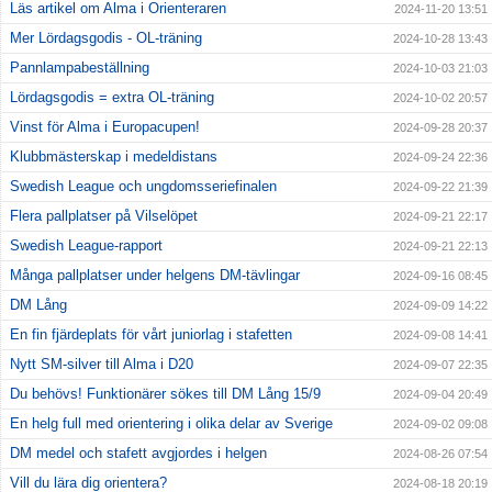
Läs artikel om Alma i Orienteraren
2024-11-20 13:51
Mer Lördagsgodis - OL-träning
2024-10-28 13:43
Pannlampabeställning
2024-10-03 21:03
Lördagsgodis = extra OL-träning
2024-10-02 20:57
Vinst för Alma i Europacupen!
2024-09-28 20:37
Klubbmästerskap i medeldistans
2024-09-24 22:36
Swedish League och ungdomsseriefinalen
2024-09-22 21:39
Flera pallplatser på Vilselöpet
2024-09-21 22:17
Swedish League-rapport
2024-09-21 22:13
Många pallplatser under helgens DM-tävlingar
2024-09-16 08:45
DM Lång
2024-09-09 14:22
En fin fjärdeplats för vårt juniorlag i stafetten
2024-09-08 14:41
Nytt SM-silver till Alma i D20
2024-09-07 22:35
Du behövs! Funktionärer sökes till DM Lång 15/9
2024-09-04 20:49
En helg full med orientering i olika delar av Sverige
2024-09-02 09:08
DM medel och stafett avgjordes i helgen
2024-08-26 07:54
Vill du lära dig orientera?
2024-08-18 20:19