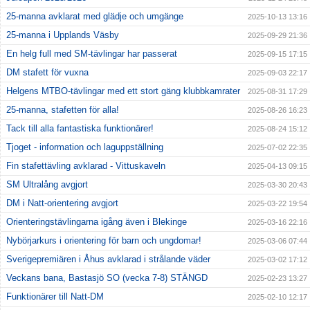
25-manna avklarat med glädje och umgänge
2025-10-13 13:16
25-manna i Upplands Väsby
2025-09-29 21:36
En helg full med SM-tävlingar har passerat
2025-09-15 17:15
DM stafett för vuxna
2025-09-03 22:17
Helgens MTBO-tävlingar med ett stort gäng klubbkamrater
2025-08-31 17:29
25-manna, stafetten för alla!
2025-08-26 16:23
Tack till alla fantastiska funktionärer!
2025-08-24 15:12
Tjoget - information och laguppställning
2025-07-02 22:35
Fin stafettävling avklarad - Vittuskaveln
2025-04-13 09:15
SM Ultralång avgjort
2025-03-30 20:43
DM i Natt-orientering avgjort
2025-03-22 19:54
Orienteringstävlingarna igång även i Blekinge
2025-03-16 22:16
Nybörjarkurs i orientering för barn och ungdomar!
2025-03-06 07:44
Sverigepremiären i Åhus avklarad i strålande väder
2025-03-02 17:12
Veckans bana, Bastasjö SO (vecka 7-8) STÄNGD
2025-02-23 13:27
Funktionärer till Natt-DM
2025-02-10 12:17