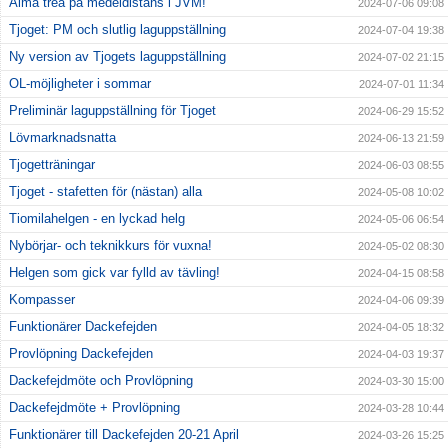
Alma trea på medeldistans i JVM!
2024-07-06 09:08
Tjoget: PM och slutlig laguppställning
2024-07-04 19:38
Ny version av Tjogets laguppställning
2024-07-02 21:15
OL-möjligheter i sommar
2024-07-01 11:34
Preliminär laguppställning för Tjoget
2024-06-29 15:52
Lövmarknadsnatta
2024-06-13 21:59
Tjogetträningar
2024-06-03 08:55
Tjoget - stafetten för (nästan) alla
2024-05-08 10:02
Tiomilahelgen - en lyckad helg
2024-05-06 06:54
Nybörjar- och teknikkurs för vuxna!
2024-05-02 08:30
Helgen som gick var fylld av tävling!
2024-04-15 08:58
Kompasser
2024-04-06 09:39
Funktionärer Dackefejden
2024-04-05 18:32
Provlöpning Dackefejden
2024-04-03 19:37
Dackefejdmöte och Provlöpning
2024-03-30 15:00
Dackefejdmöte + Provlöpning
2024-03-28 10:44
Funktionärer till Dackefejden 20-21 April
2024-03-26 15:25