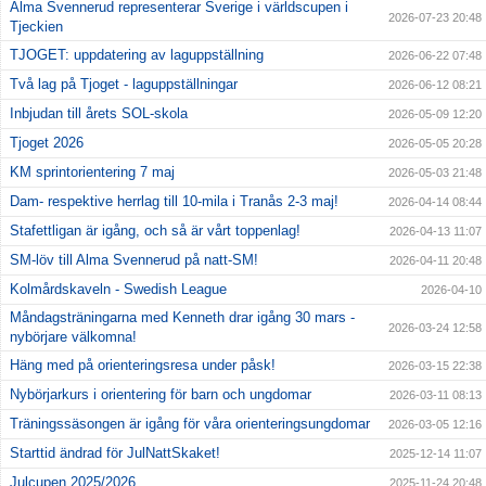
Alma Svennerud representerar Sverige i världscupen i
2026-07-23 20:48
Tjeckien
TJOGET: uppdatering av laguppställning
2026-06-22 07:48
Två lag på Tjoget - laguppställningar
2026-06-12 08:21
Inbjudan till årets SOL-skola
2026-05-09 12:20
Tjoget 2026
2026-05-05 20:28
KM sprintorientering 7 maj
2026-05-03 21:48
Dam- respektive herrlag till 10-mila i Tranås 2-3 maj!
2026-04-14 08:44
Stafettligan är igång, och så är vårt toppenlag!
2026-04-13 11:07
SM-löv till Alma Svennerud på natt-SM!
2026-04-11 20:48
Kolmårdskaveln - Swedish League
2026-04-10
Måndagsträningarna med Kenneth drar igång 30 mars -
2026-03-24 12:58
nybörjare välkomna!
Häng med på orienteringsresa under påsk!
2026-03-15 22:38
Nybörjarkurs i orientering för barn och ungdomar
2026-03-11 08:13
Träningssäsongen är igång för våra orienteringsungdomar
2026-03-05 12:16
Starttid ändrad för JulNattSkaket!
2025-12-14 11:07
Julcupen 2025/2026
2025-11-24 20:48