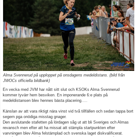
Kontakt
Tävling, klubbaktiviteter
Vuxen
Börja orientera
Alma Svennerud på upploppet på onsdagens medeldistans. (bild från
JWOCs officiella bildbank)
En vecka med JVM har nått sitt slut och KSOKs Alma Svennerud
kommer tyvärr hem besviken. En imponerande 6:e plats på
medeldistansen blev hennes bästa placering.....
Känslan av att vara riktigt nära vinst vid två tillfällen och sedan tappa bort
segern pga onödiga misstag gnager.
Den avslutande stafetten på lördagen såg ut att bli Sveriges och Almas
revansch men efter att ha missat att stämpla startpunkten efter
varvningen blev Alma felstämplad och svenska laget diskvalificerat.