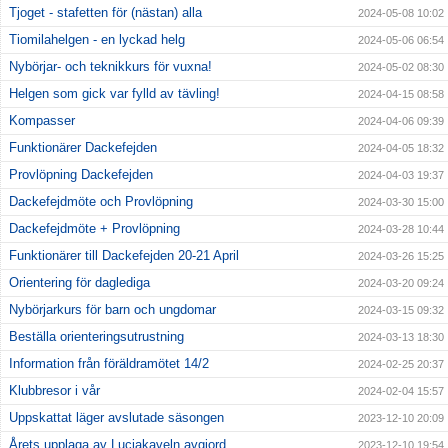
Tjoget - stafetten för (nästan) alla
2024-05-08 10:02
Tiomilahelgen - en lyckad helg
2024-05-06 06:54
Nybörjar- och teknikkurs för vuxna!
2024-05-02 08:30
Helgen som gick var fylld av tävling!
2024-04-15 08:58
Kompasser
2024-04-06 09:39
Funktionärer Dackefejden
2024-04-05 18:32
Provlöpning Dackefejden
2024-04-03 19:37
Dackefejdmöte och Provlöpning
2024-03-30 15:00
Dackefejdmöte + Provlöpning
2024-03-28 10:44
Funktionärer till Dackefejden 20-21 April
2024-03-26 15:25
Orientering för daglediga
2024-03-20 09:24
Nybörjarkurs för barn och ungdomar
2024-03-15 09:32
Beställa orienteringsutrustning
2024-03-13 18:30
Information från föräldramötet 14/2
2024-02-25 20:37
Klubbresor i vår
2024-02-04 15:57
Uppskattat läger avslutade säsongen
2023-12-10 20:09
Årets upplaga av Luciakaveln avgjord
2023-12-10 19:54