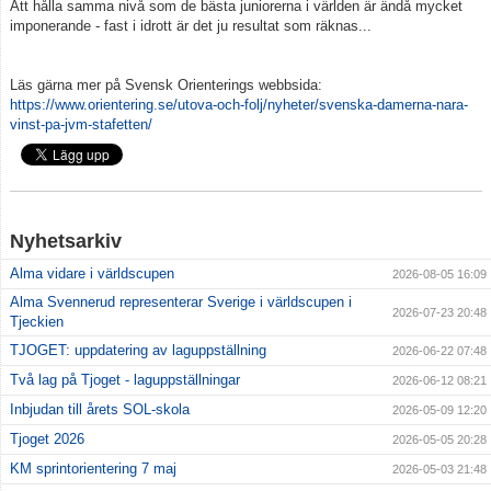
Att hålla samma nivå som de bästa juniorerna i världen är ändå mycket
imponerande - fast i idrott är det ju resultat som räknas...
Läs gärna mer på Svensk Orienterings webbsida:
https://www.orientering.se/utova-och-folj/nyheter/svenska-damerna-nara-
vinst-pa-jvm-stafetten/
Nyhetsarkiv
Alma vidare i världscupen
2026-08-05 16:09
Alma Svennerud representerar Sverige i världscupen i
2026-07-23 20:48
Tjeckien
TJOGET: uppdatering av laguppställning
2026-06-22 07:48
Två lag på Tjoget - laguppställningar
2026-06-12 08:21
Inbjudan till årets SOL-skola
2026-05-09 12:20
Tjoget 2026
2026-05-05 20:28
KM sprintorientering 7 maj
2026-05-03 21:48