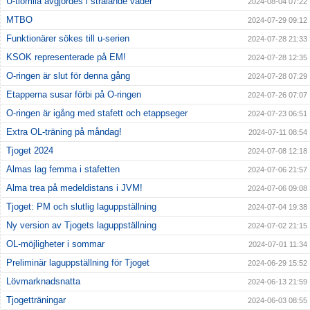
U-tiomila avgjordes i strålande väder
2024-08-04 07:22
MTBO
2024-07-29 09:12
Funktionärer sökes till u-serien
2024-07-28 21:33
KSOK representerade på EM!
2024-07-28 12:35
O-ringen är slut för denna gång
2024-07-28 07:29
Etapperna susar förbi på O-ringen
2024-07-26 07:07
O-ringen är igång med stafett och etappseger
2024-07-23 06:51
Extra OL-träning på måndag!
2024-07-11 08:54
Tjoget 2024
2024-07-08 12:18
Almas lag femma i stafetten
2024-07-06 21:57
Alma trea på medeldistans i JVM!
2024-07-06 09:08
Tjoget: PM och slutlig laguppställning
2024-07-04 19:38
Ny version av Tjogets laguppställning
2024-07-02 21:15
OL-möjligheter i sommar
2024-07-01 11:34
Preliminär laguppställning för Tjoget
2024-06-29 15:52
Lövmarknadsnatta
2024-06-13 21:59
Tjogetträningar
2024-06-03 08:55