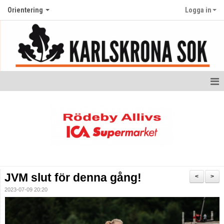
Orientering
Logga in
Startsida orientering
Nyheter
Kalender
Ungdom
JVM slut för denna gång!
<
>
Bildgalleri
2023-07-09 20:20
Dokument