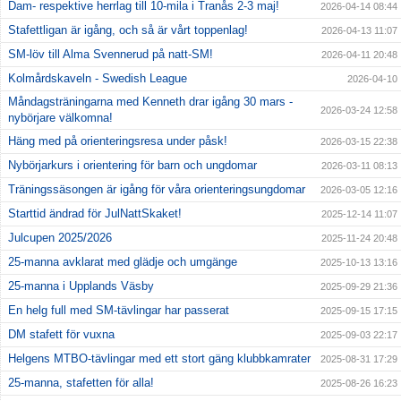
Dam- respektive herrlag till 10-mila i Tranås 2-3 maj!
2026-04-14 08:44
Stafettligan är igång, och så är vårt toppenlag!
2026-04-13 11:07
SM-löv till Alma Svennerud på natt-SM!
2026-04-11 20:48
Kolmårdskaveln - Swedish League
2026-04-10
Måndagsträningarna med Kenneth drar igång 30 mars -
2026-03-24 12:58
nybörjare välkomna!
Häng med på orienteringsresa under påsk!
2026-03-15 22:38
Nybörjarkurs i orientering för barn och ungdomar
2026-03-11 08:13
Träningssäsongen är igång för våra orienteringsungdomar
2026-03-05 12:16
Starttid ändrad för JulNattSkaket!
2025-12-14 11:07
Julcupen 2025/2026
2025-11-24 20:48
25-manna avklarat med glädje och umgänge
2025-10-13 13:16
25-manna i Upplands Väsby
2025-09-29 21:36
En helg full med SM-tävlingar har passerat
2025-09-15 17:15
DM stafett för vuxna
2025-09-03 22:17
Helgens MTBO-tävlingar med ett stort gäng klubbkamrater
2025-08-31 17:29
25-manna, stafetten för alla!
2025-08-26 16:23