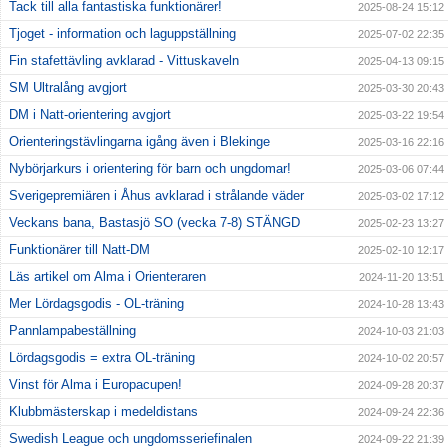
Tack till alla fantastiska funktionärer!
2025-08-24 15:12
Tjoget - information och laguppställning
2025-07-02 22:35
Fin stafettävling avklarad - Vittuskaveln
2025-04-13 09:15
SM Ultralång avgjort
2025-03-30 20:43
DM i Natt-orientering avgjort
2025-03-22 19:54
Orienteringstävlingarna igång även i Blekinge
2025-03-16 22:16
Nybörjarkurs i orientering för barn och ungdomar!
2025-03-06 07:44
Sverigepremiären i Åhus avklarad i strålande väder
2025-03-02 17:12
Veckans bana, Bastasjö SO (vecka 7-8) STÄNGD
2025-02-23 13:27
Funktionärer till Natt-DM
2025-02-10 12:17
Läs artikel om Alma i Orienteraren
2024-11-20 13:51
Mer Lördagsgodis - OL-träning
2024-10-28 13:43
Pannlampabeställning
2024-10-03 21:03
Lördagsgodis = extra OL-träning
2024-10-02 20:57
Vinst för Alma i Europacupen!
2024-09-28 20:37
Klubbmästerskap i medeldistans
2024-09-24 22:36
Swedish League och ungdomsseriefinalen
2024-09-22 21:39